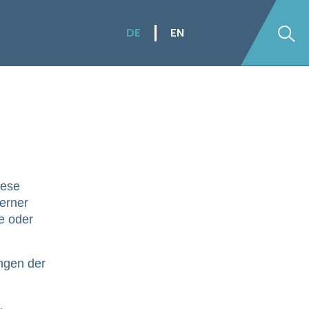
DE
EN
Su
iese
erner
e oder
ungen der