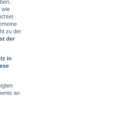
aben,
 wie
ichtet
gemeine
ht zu der
st der
tz in
iese
nigten
mente an