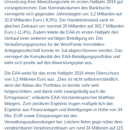
Umsetzung ihrer Abwicklungsziele im ersten Halbjahr 2016 gut
vorangekommen: Das Nominalvolumen des Bankbuchs
verringerte sich gegenüber Jahresbeginn um 3,2 Milliarden auf
32,8 Milliarden Euro (-8,9%). Der Handelsbestand sank im
gleichen Zeitraum um nominal 39 Milliarden auf 302,7 Milliarden
Euro (-11,4%). Zudem leitete die EAA im ersten Halbjahr den
Verkauf einer weiteren wichtigen Beteiligung ein. Der
Veräußerungsprozess für die WestFonds Immobilien-
Anlagegesellschaft konnte im Juli abgeschlossen werden. Das
verringert die Komplexität des EAA-Beteiligungsportfolios und
wirkt sich positiv auf den Abwicklungsplan aus.
Die EAA weist für das erste Halbjahr 2016 einen Überschuss
von 3,2 Millionen Euro aus. „Dies ist nicht selbstverständlich,
denn der Abbau des Portfolios ist bereits sehr weit
fortgeschritten, und damit sinkt zwangsläufig auch die
Ertragsbasis“, erläuterte EAA-Vorstandssprecher Matthias
Wargers. Zum positiven Ergebnis trugen maßgeb-lich das
Ergebnis aus Finanzanlagen und Beteiligungen in Höhe von 34
Mio. EUR sowie Einsparungen bei den
Verwaltungsaufwendungen bei. Letztere fielen gege-nüber dem
vergleichbaren Vorjahreszeitraum um rund 34 Millionen auf 115