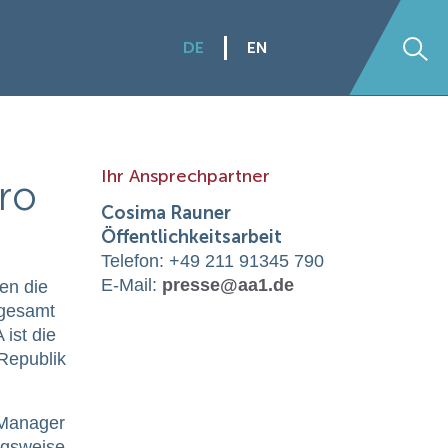
DE
EN
Su
Ihr Ansprechpartner
uro
Cosima Rauner
Öffentlichkeitsarbeit
Telefon: +49 211 91345 790
E-Mail:
presse@aa1.de
en die
sgesamt
ist die
 Republik
 Manager
ngsweise