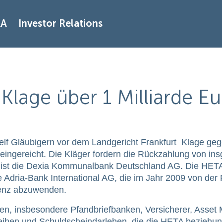
AA
Investor Relations
Klage über 1 Milliarde E
 elf Gläubigern vor dem Landgericht Frankfurt Klage geg
eingereicht. Die Kläger fordern die Rückzahlung von in
s ist die Dexia Kommunalbank Deutschland AG. Die HETA 
 Adria-Bank International AG, die im Jahr 2009 von der
venz abzuwenden.
ken, insbesondere Pfandbriefbanken, Versicherer, Asset
leihen und Schuldscheindarlehen, die die HETA beziehu